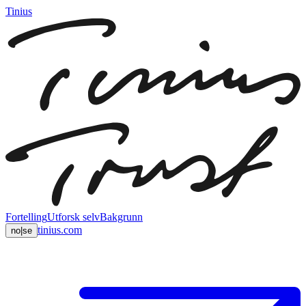
Tinius
Fortelling
Utforsk selv
Bakgrunn
tinius.com
no
|
se