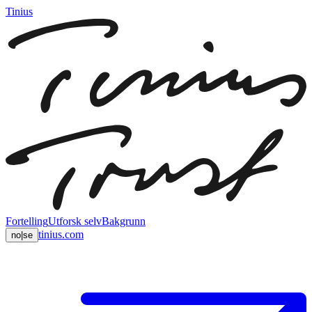
Tinius
Fortelling
Utforsk selv
Bakgrunn
tinius.com
no
|
se