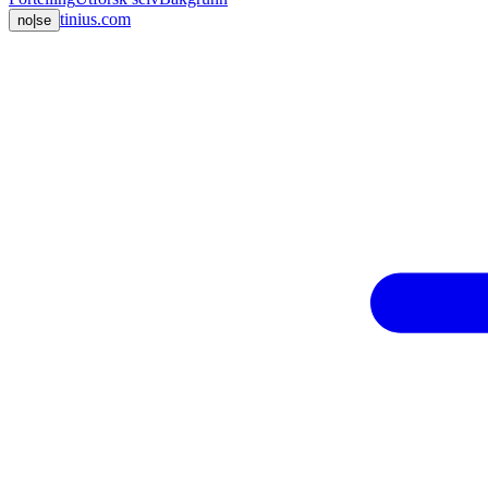
tinius.com
no
|
se