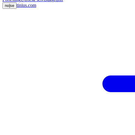
tinius.com
no
|
se