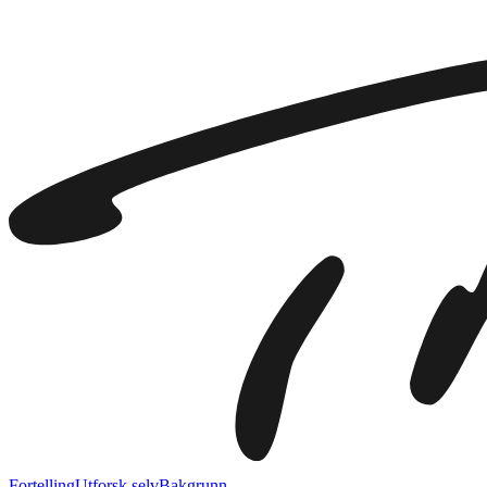
Fortelling
Utforsk selv
Bakgrunn