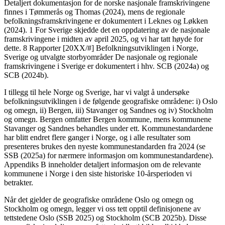
Detaljert dokumentasjon for de norske nasjonale framskrivingene
finnes i Tømmerås og Thomas (2024), mens de regionale
befolkningsframskrivingene er dokumentert i Leknes og Løkken
(2024). 1 For Sverige skjedde det en oppdatering av de nasjonale
framskrivingene i midten av april 2025, og vi har tatt høyde for
dette. 8 Rapporter [20XX/#] Befolkningsutviklingen i Norge,
Sverige og utvalgte storbyområder De nasjonale og regionale
framskrivingene i Sverige er dokumentert i hhv. SCB (2024a) og
SCB (2024b).
I tillegg til hele Norge og Sverige, har vi valgt å undersøke
befolkningsutviklingen i de følgende geografiske områdene: i) Oslo
og omegn, ii) Bergen, iii) Stavanger og Sandnes og iv) Stockholm
og omegn. Bergen omfatter Bergen kommune, mens kommunene
Stavanger og Sandnes behandles under ett. Kommunestandardene
har blitt endret flere ganger i Norge, og i alle resultater som
presenteres brukes den nyeste kommunestandarden fra 2024 (se
SSB (2025a) for nærmere informasjon om kommunestandardene).
Appendiks B inneholder detaljert informasjon om de relevante
kommunene i Norge i den siste historiske 10-årsperioden vi
betrakter.
Når det gjelder de geografiske områdene Oslo og omegn og
Stockholm og omegn, legger vi oss tett opptil definisjonene av
tettstedene Oslo (SSB 2025) og Stockholm (SCB 2025b). Disse