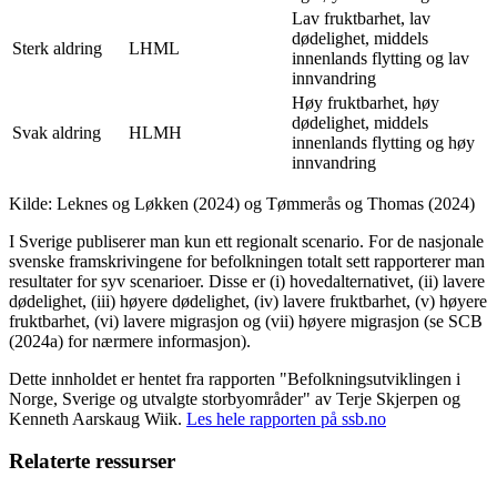
Lav fruktbarhet, lav
dødelighet, middels
Sterk aldring
LHML
innenlands flytting og lav
innvandring
Høy fruktbarhet, høy
dødelighet, middels
Svak aldring
HLMH
innenlands flytting og høy
innvandring
Kilde: Leknes og Løkken (2024) og Tømmerås og Thomas (2024)
I Sverige publiserer man kun ett regionalt scenario. For de nasjonale
svenske framskrivingene for befolkningen totalt sett rapporterer man
resultater for syv scenarioer. Disse er (i) hovedalternativet, (ii) lavere
dødelighet, (iii) høyere dødelighet, (iv) lavere fruktbarhet, (v) høyere
fruktbarhet, (vi) lavere migrasjon og (vii) høyere migrasjon (se SCB
(2024a) for nærmere informasjon).
Dette innholdet er hentet fra rapporten
"Befolkningsutviklingen i
Norge, Sverige og utvalgte storbyområder"
av Terje Skjerpen og
Kenneth Aarskaug Wiik.
Les hele rapporten på ssb.no
Relaterte ressurser