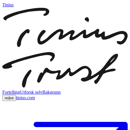
Tinius
Fortelling
Utforsk selv
Bakgrunn
tinius.com
no
|
se