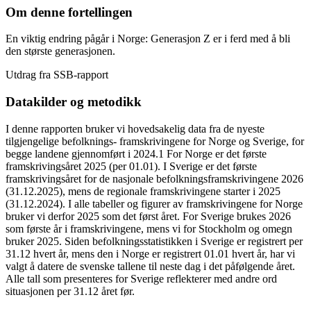
Om denne fortellingen
En viktig endring pågår i Norge: Generasjon Z er i ferd med å bli
den største generasjonen.
Utdrag fra SSB-rapport
Datakilder og metodikk
I denne rapporten bruker vi hovedsakelig data fra de nyeste
tilgjengelige befolknings- framskrivingene for Norge og Sverige, for
begge landene gjennomført i 2024.1 For Norge er det første
framskrivingsåret 2025 (per 01.01). I Sverige er det første
framskrivingsåret for de nasjonale befolkningsframskrivingene 2026
(31.12.2025), mens de regionale framskrivingene starter i 2025
(31.12.2024). I alle tabeller og figurer av framskrivingene for Norge
bruker vi derfor 2025 som det først året. For Sverige brukes 2026
som første år i framskrivingene, mens vi for Stockholm og omegn
bruker 2025. Siden befolkningsstatistikken i Sverige er registrert per
31.12 hvert år, mens den i Norge er registrert 01.01 hvert år, har vi
valgt å datere de svenske tallene til neste dag i det påfølgende året.
Alle tall som presenteres for Sverige reflekterer med andre ord
situasjonen per 31.12 året før.