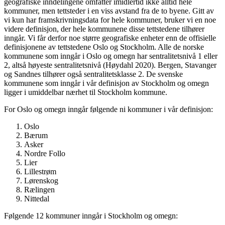
geografiske inndelingene omfatter imidlertid ikke alltid hele
kommuner, men tettsteder i en viss avstand fra de to byene. Gitt av
vi kun har framskrivningsdata for hele kommuner, bruker vi en noe
videre definisjon, der hele kommunene disse tettstedene tilhører
inngår. Vi får derfor noe større geografiske enheter enn de offisielle
definisjonene av tettstedene Oslo og Stockholm. Alle de norske
kommunene som inngår i Oslo og omegn har sentralitetsnivå 1 eller
2, altså høyeste sentralitetsnivå (Høydahl 2020). Bergen, Stavanger
og Sandnes tilhører også sentralitetsklasse 2. De svenske
kommunene som inngår i vår definisjon av Stockholm og omegn
ligger i umiddelbar nærhet til Stockholm kommune.
For Oslo og omegn inngår følgende ni kommuner i vår definisjon:
Oslo
Bærum
Asker
Nordre Follo
Lier
Lillestrøm
Lørenskog
Rælingen
Nittedal
Følgende 12 kommuner inngår i Stockholm og omegn: