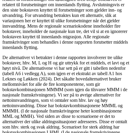
relatert til forutsetninger om innenlands flytting. Avslutningsvis er
den siste bokstaven knyttet til forutsetninger som gjelder inn- og
utvandring. For utvandring betraktes kun ett alternativ, slik at
variasjonen her er knyttet til ulike forutsetninger når det gjelder
innvandring. Mens de regionale scenariokodene inneholder fire
bokstaver, inneholder de nasjonale kun tre, det vil si at en ignorerer
bokstaven knyttet til innenlands migrasjon. Alle regionale
framskrivinger som behandles i denne rapporten forutsetter middels
innenlands flytting.
De alternativer vi betrakter i denne rapporten involverer tre ulike
bokstaver, hhv. M, L og H og gir uttrykk for et middels, et lavt og et
høyt nivå. De alternativene vi har sett på er gitt i tabellen nedenfor
(tabell A6 i vedlegg A), som igjen er et ekstrakt av tabell A1 hos
Leknes og Løkken (2024). Det såkalte hovedalternativet bruker
mellomnivået for alle de fire komponentene, som gir
bokstavkombinasjonen MMMM (som igjen da tilsvarer MMM i de
nasjonale framskrivningene). Vi ser på to øvrige alternativer for
nettoinnvandringen, som vi omtaler som hhv. lav og høy
nettoinnvandring. Disse har bokstavkombinasjonene MMML og
MMMH. (I de nasjonale framskrivingene heter kombinasjonene
MML og MMH). Ved siden av disse to scenarioene er det to
alternativer der ulike aldringssituasjoner adresseres. Disse er omtalt
som hhv. sterk og svak aldring. Scenarioet for sterk aldring har
bokstavkombinasjonen LHML (I de nasjonale framskrivingene