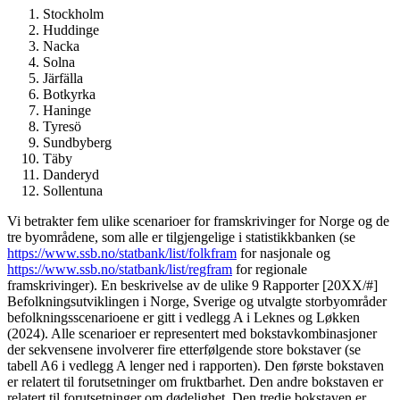
Stockholm
Huddinge
Nacka
Solna
Järfälla
Botkyrka
Haninge
Tyresö
Sundbyberg
Täby
Danderyd
Sollentuna
Vi betrakter fem ulike scenarioer for framskrivinger for Norge og de
tre byområdene, som alle er tilgjengelige i statistikkbanken (se
https://www.ssb.no/statbank/list/folkfram
for nasjonale og
https://www.ssb.no/statbank/list/regfram
for regionale
framskrivinger). En beskrivelse av de ulike 9 Rapporter [20XX/#]
Befolkningsutviklingen i Norge, Sverige og utvalgte storbyområder
befolkningsscenarioene er gitt i vedlegg A i Leknes og Løkken
(2024). Alle scenarioer er representert med bokstavkombinasjoner
der sekvensene involverer fire etterfølgende store bokstaver (se
tabell A6 i vedlegg A lenger ned i rapporten). Den første bokstaven
er relatert til forutsetninger om fruktbarhet. Den andre bokstaven er
relatert til forutsetninger om dødelighet. Den tredje bokstaven er