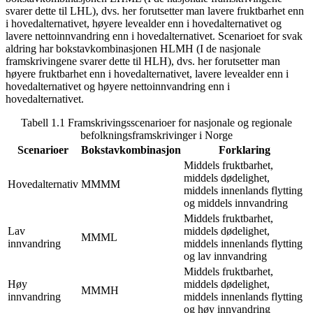
svarer dette til LHL), dvs. her forutsetter man lavere fruktbarhet enn
i hovedalternativet, høyere levealder enn i hovedalternativet og
lavere nettoinnvandring enn i hovedalternativet. Scenarioet for svak
aldring har bokstavkombinasjonen HLMH (I de nasjonale
framskrivingene svarer dette til HLH), dvs. her forutsetter man
høyere fruktbarhet enn i hovedalternativet, lavere levealder enn i
hovedalternativet og høyere nettoinnvandring enn i
hovedalternativet.
Tabell 1.1 Framskrivingsscenarioer for nasjonale og regionale
befolkningsframskrivinger i Norge
Scenarioer
Bokstavkombinasjon
Forklaring
Middels fruktbarhet,
middels dødelighet,
Hovedalternativ
MMMM
middels innenlands flytting
og middels innvandring
Middels fruktbarhet,
Lav
middels dødelighet,
MMML
innvandring
middels innenlands flytting
og lav innvandring
Middels fruktbarhet,
Høy
middels dødelighet,
MMMH
innvandring
middels innenlands flytting
og høy innvandring