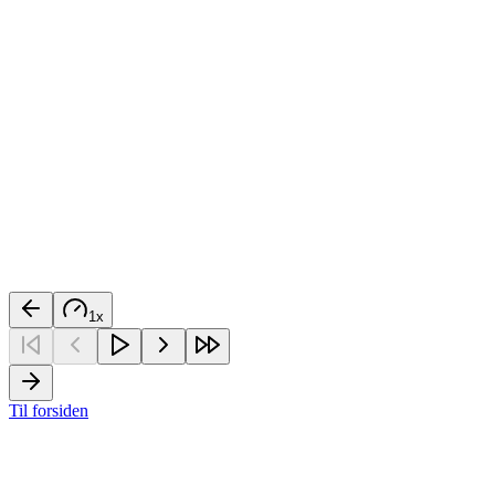
1
x
Til forsiden