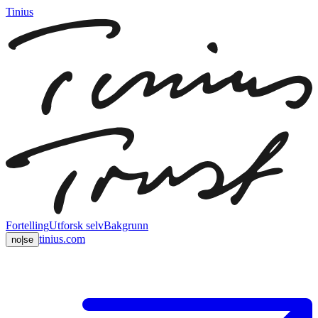
Tinius
Fortelling
Utforsk selv
Bakgrunn
tinius.com
no
|
se