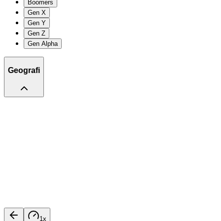
Boomers
Gen X
Gen Y
Gen Z
Gen Alpha
Geografi
1
x