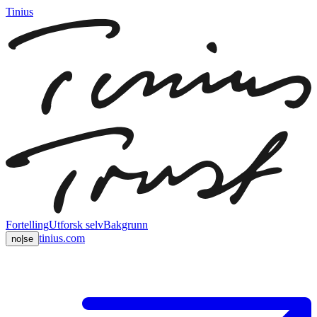
Tinius
Fortelling
Utforsk selv
Bakgrunn
tinius.com
no
|
se