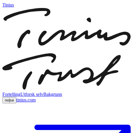
Tinius
Fortelling
Utforsk selv
Bakgrunn
tinius.com
no
|
se