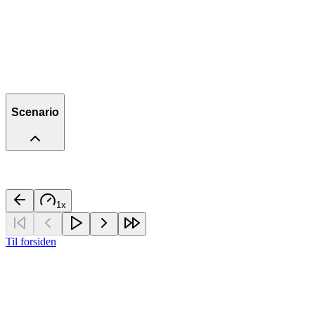
Scenario
1
x
Til forsiden