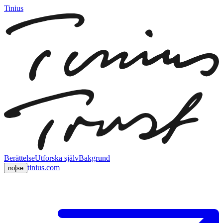
Tinius
Berättelse
Utforska själv
Bakgrund
tinius.com
no
|
se