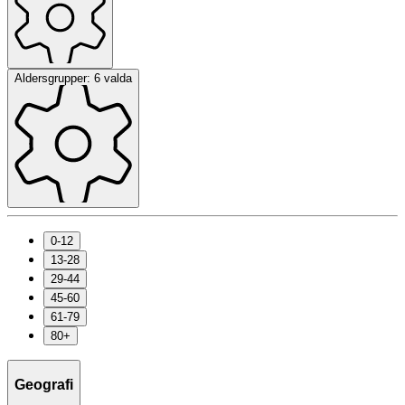
Aldersgrupper: 6 valda
0-12
13-28
29-44
45-60
61-79
80+
Geografi