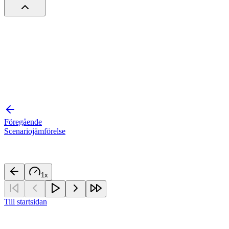
Föregående
Scenariojämförelse
1
x
Till startsidan