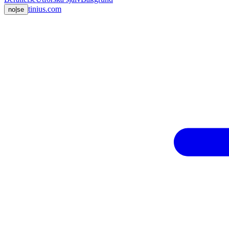
tinius.com
no
|
se