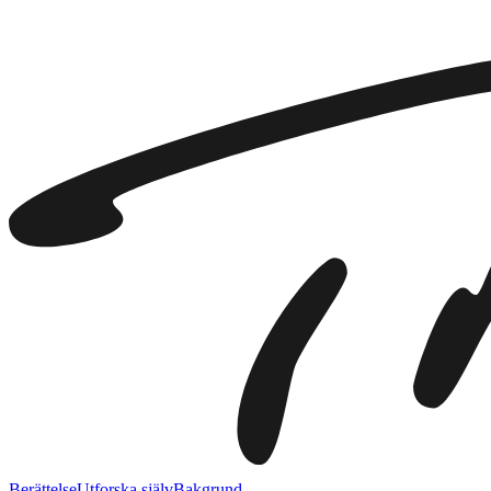
Berättelse
Utforska själv
Bakgrund