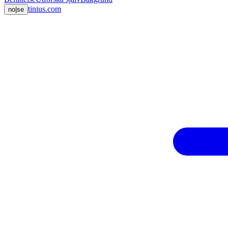
tinius.com
no
|
se