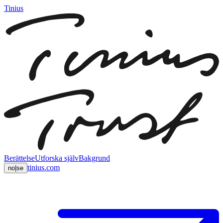
Tinius
Berättelse
Utforska själv
Bakgrund
tinius.com
no
|
se