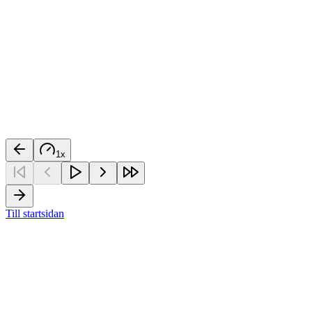
1
x
Till startsidan