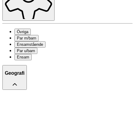
Övriga
Par m/barn
Ensamstående
Par u/barn
Ensam
Geografi