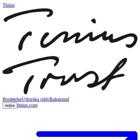
Tinius
Berättelse
Utforska själv
Bakgrund
tinius.com
no
|
se