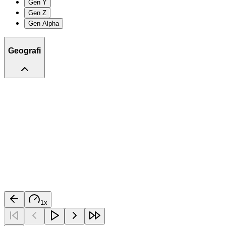
Gen Y
Gen Z
Gen Alpha
Geografi
1
x