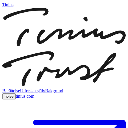
Tinius
Berättelse
Utforska själv
Bakgrund
tinius.com
no
|
se